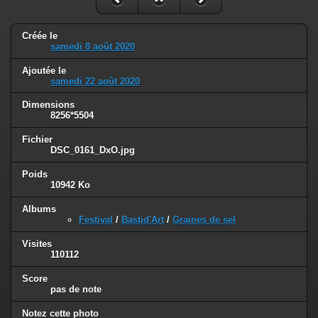
Créée le
samedi 8 août 2020
Ajoutée le
samedi 22 août 2020
Dimensions
8256*5504
Fichier
DSC_0161_DxO.jpg
Poids
10942 Ko
Albums
Festival
/
Bastid'Art
/
Graines de sel
Visites
110112
Score
pas de note
Notez cette photo