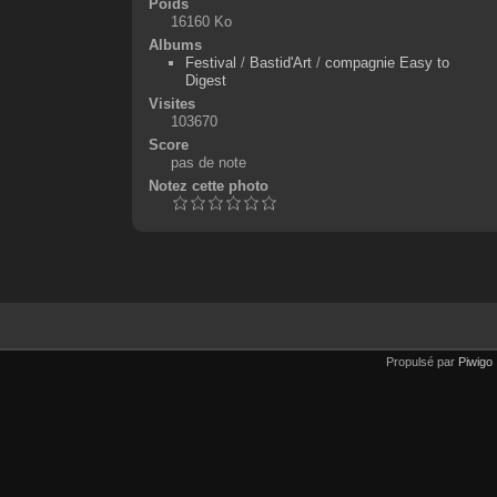
Poids
16160 Ko
Albums
Festival
/
Bastid'Art
/
compagnie Easy to
Digest
Visites
103670
Score
pas de note
Notez cette photo
Propulsé par
Piwigo