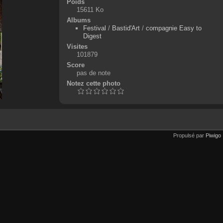
Poids
15611 Ko
Albums
Festival
/
Bastid'Art
/
compagnie Easy to
Digest
Visites
101879
Score
pas de note
Notez cette photo
Propulsé par
Piwigo