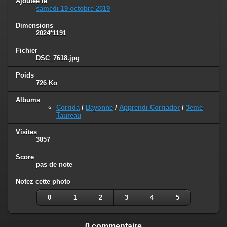
Ajoutée le
samedi 19 octobre 2019
Dimensions
2024*1191
Fichier
DSC_7618.jpg
Poids
726 Ko
Albums
Corrida
/
Bayonne
/
Apprendi Corriador
/
3eme
Taureau
Visites
3857
Score
pas de note
Notez cette photo
0
1
2
3
4
5
0 commentaire